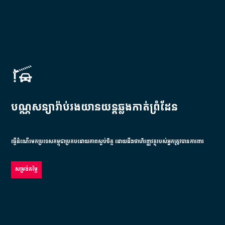
បណ្ណសន្យារ៉ាប់រងយានយន្តឆ្លងកាត់ព្រំដែន
ធ្វើដំណើរមកប្រទេសកម្ពុជាប្រកបដោយភាពស្ងប់ចិត្ត ដោយដឹងថាហិរញ្ញវត្ថុរបស់អ្នកត្រូវបានការពារ
សម្រង់តម្លៃ