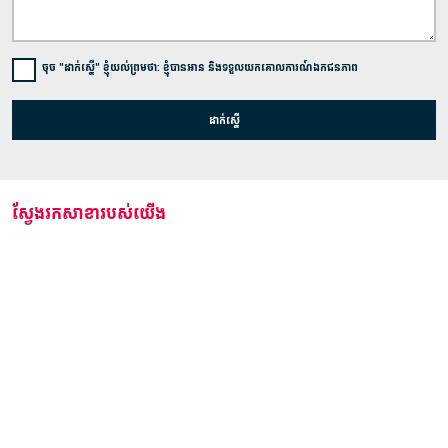
ចុច "ដាក់ស្នើ" ខ្ញុំយល់ព្រមថា: ខ្ញុំបានអាន និងទទួលយកគោលការណ៍ឯកជនភាព
ដាក់ស្នើ
ស្វែងរកសាខារបស់យើង