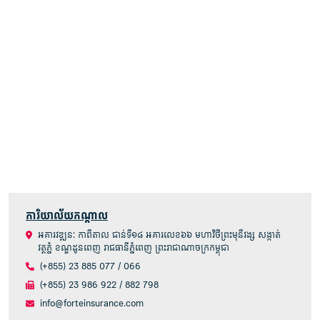
ការិយាល័យកណ្តាល
អគារវឌ្ឍនៈ កាពីតាល ជាន់ទី១៨ អគារលេខ៦៦ មហាវិថីព្រះមុនីវង្ស សង្កាត់
វត្តភ្នំ ខណ្ឌដូនពេញ រាជធានីភ្នំពេញ ព្រះរាជាណាចក្រកម្ពុជា
(+855) 23 885 077 / 066
(+855) 23 986 922 / 882 798
info@forteinsurance.com