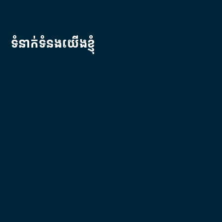
ទំនាក់ទំនងយើងខ្ញុំ