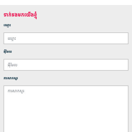
ទាក់ទងមកយើងខ្ញុំ
ឈ្មោះ
អ៊ីមែល
ការសាកសួរ