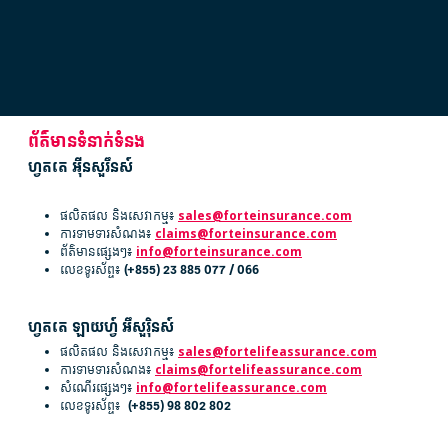
ព័ត៌មានទំនាក់ទំនង
ហ្វតតេ អ៊ីនសួរឹនស៍
ផលិតផល និងសេវាកម្ម៖
sales@forteinsurance.com
ការទាមទារសំណង៖
claims@forteinsurance.com
ព័ត៌មានផ្សេងៗ៖
info@forteinsurance.com
លេខទូរស័ព្ទ៖
(+855) 23 885 077 / 066
ហ្វតតេ ឡាយហ្វ៍ អឹសួរ៉ិនស៍
ផលិតផល និងសេវាកម្ម៖
sales@fortelifeassurance.com
ការទាមទារសំណង៖
claims@fortelifeassurance.com
សំណើរផ្សេងៗ៖
info@fortelifeassurance.com
លេខទូរស័ព្ទ៖
(+855) 98 802 802